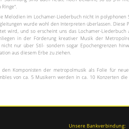
 Ringe“.
ie Melodien im Lochamer-Liederbuch nicht in polyphonen S
leitungen wurde wohl den Interpreten überlassen. Diese Pr
itet wird, und so erscheint uns das Lochamer-Liederbuch a
nliegen in der Förderung kreativer Musik der Metropol
 nicht nur über Stil- sondern sogar Epochengrenzen hinw
ration aus diesem Erbe zu ziehen.
 den Komponisten der metropolmusik als Folie für neue
les von ca. 5 Musikern werden in ca. 10 Konzerten die 
Unsere Bankverbindung: