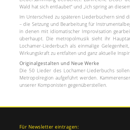
Wald hat sich entlaubet“ und „Ich spring an diesem
Im Unterschied zu späteren Liederbüchern sind d
– die Setzung und Bearbeitung für Instrumentalbeg
in denen mit idiomatischer Improvisation gearbe
überhaupt. Die metropolmusik sieht ihr Haupta
Lochamer-Liederbuch als einmalige Gelegenheit,
Wirkungskraft zu entfalten und ganz aktuelle Inspi
Originalgestalten und Neue Werke
Die 50 Lieder des Lochamer-Liederbuchs sollen
Metropolregion aufgeführt werden. Kammerensemb
unserer Komponisten gegenüberstellen.
Für Newsletter eintragen: