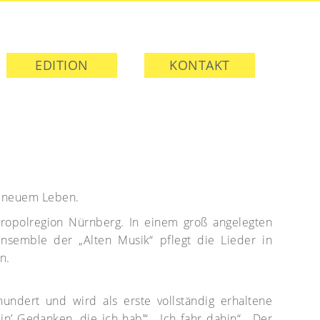
EDITION
KONTAKT
u neuem Leben.
ropolregion Nürnberg. In einem groß angelegten
Ensemble der „Alten Musik“ pflegt die Lieder in
n.
ndert und wird als erste vollständig erhaltene
 Gedanken, die ich hab’“, „Ich fahr dahin“, „Der