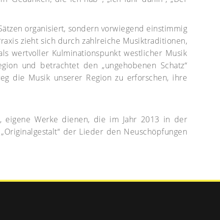
ätzen organisiert, sondern vorwiegend einstimmig
axis zieht sich durch zahlreiche Musiktraditionen,
ls wertvoller Kulminationspunkt westlicher Musik
region und betrachtet den „ungehobenen Schatz“
eg die Musik unserer Region zu erforschen, ihre
, eigene Werke dienen, die im Jahr 2013 in der
„Originalgestalt“ der Lieder den Neuschöpfungen