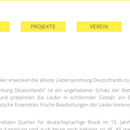
PROJEKTE
VEREIN
usiker erwecken die älteste Liedersammlung Deutschlands z
mlung Deutschlands“ ist ein ungehobener Schatz der Met
nd präsentiert die Lieder in schillernder Gestalt: ein 
össische Ensembles frische Bearbeitungen der Lieder kreiere
dsten Quellen für deutschsprachige Musik im 15. Jahrhu
r Sammlung sind auch heute noch bekannt, so zB „All mein’